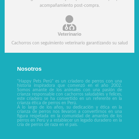
acompañamiento post-compra.
Veterinario
Cachorros con seguimiento veterinario garantizando su salud
Nosotros
"Happy Pets Perú" es un criadero de perros con una
historia inspiradora que comenzó en el año 2002.
Somos amante de los animales con una pasión de
crianza responsable con cachorros saludables y felices,
este criadero se ha convertido en un referente en la
crianza ética de perros en Perú.
A lo largo de los años, su dedicación y ética en la
crianza de perros nos llevaron a convertirnos en una
figura respetada en la comunidad de amantes de los
perros en Perú y a establecer un legado duradero en la
cría de perros de raza en el país.