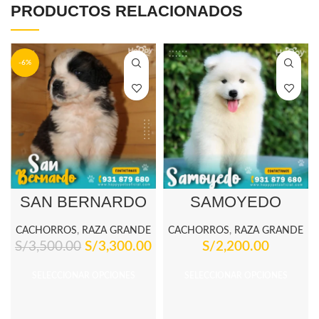
PRODUCTOS RELACIONADOS
-6%
SAN BERNARDO
SAMOYEDO
CACHORROS
,
RAZA GRANDE
CACHORROS
,
RAZA GRANDE
S/
3,500.00
S/
3,300.00
S/
2,200.00
SELECCIONAR OPCIONES
SELECCIONAR OPCIONES