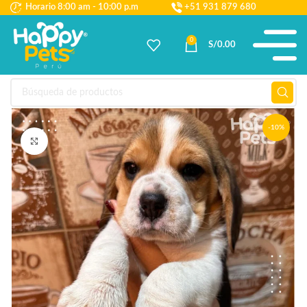
Horario 8:00 am - 10:00 p.m
+51 931 879 680
0
S/
0.00
-10%
Haga Click para agrandar