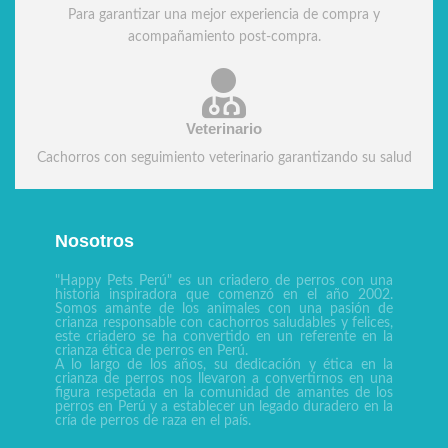
Para garantizar una mejor experiencia de compra y
acompañamiento post-compra.
Veterinario
Cachorros con seguimiento veterinario garantizando su salud
Nosotros
"Happy Pets Perú" es un criadero de perros con una
historia inspiradora que comenzó en el año 2002.
Somos amante de los animales con una pasión de
crianza responsable con cachorros saludables y felices,
este criadero se ha convertido en un referente en la
crianza ética de perros en Perú.
A lo largo de los años, su dedicación y ética en la
crianza de perros nos llevaron a convertirnos en una
figura respetada en la comunidad de amantes de los
perros en Perú y a establecer un legado duradero en la
cría de perros de raza en el país.