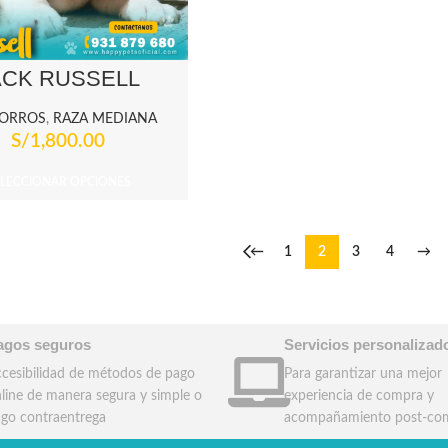
ACK RUSSELL
ORROS
,
RAZA MEDIANA
S/
1,800.00
ELECCIONAR OPCIONES
←
1
2
3
4
→
agos seguros
Servicios personalizad
cesibilidad de métodos de pago
Para garantizar una mejor
line de manera segura y simple o
experiencia de compra y
go contraentrega
acompañamiento post-co