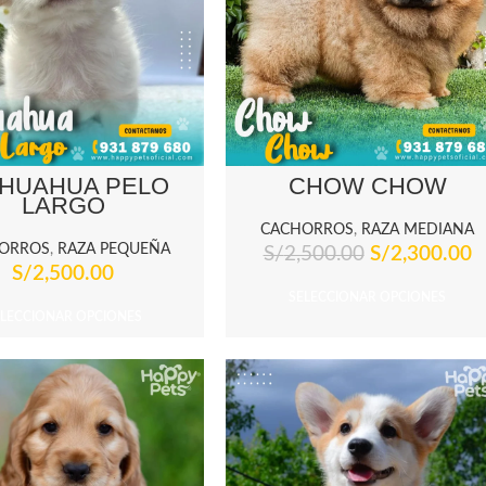
IHUAHUA PELO
CHOW CHOW
LARGO
CACHORROS
,
RAZA MEDIANA
ORROS
,
RAZA PEQUEÑA
S/
2,500.00
S/
2,300.00
S/
2,500.00
SELECCIONAR OPCIONES
ELECCIONAR OPCIONES