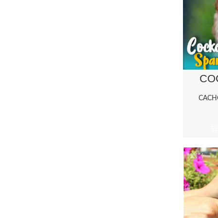
CO
CACH
S