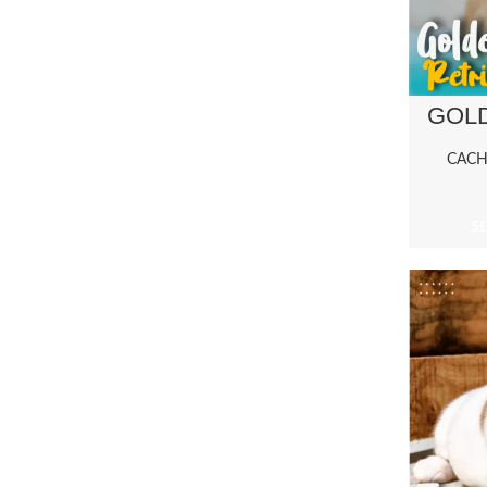
GOL
CAC
S