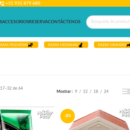
+51 931 879 680
S
ACCESORIOS
RESERVA
CONTÁCTENOS
AZAS PEQUEÑAS
RAZAS MEDIANAS
RAZAS GRANDES
17–32 de 64
Mostrar
9
12
18
24
-8%