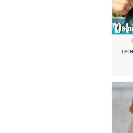
CAC
S