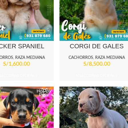
CKER SPANIEL
CORGI DE GALÉS
ORROS
,
RAZA MEDIANA
CACHORROS
,
RAZA MEDIANA
S/
1,600.00
S/
8,500.00
ELECCIONAR OPCIONES
SELECCIONAR OPCIONES