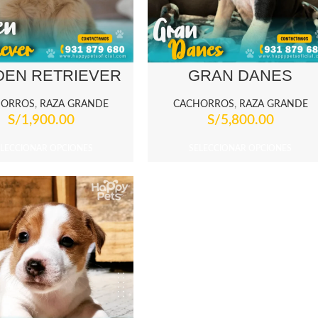
DEN RETRIEVER
GRAN DANES
HORROS
,
RAZA GRANDE
CACHORROS
,
RAZA GRANDE
S/
1,900.00
S/
5,800.00
ELECCIONAR OPCIONES
SELECCIONAR OPCIONES