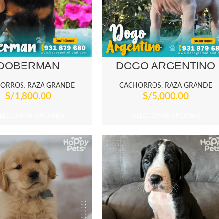
DOBERMAN
DOGO ARGENTINO
HORROS
,
RAZA GRANDE
CACHORROS
,
RAZA GRANDE
S/
1,800.00
S/
5,000.00
ELECCIONAR OPCIONES
SELECCIONAR OPCIONES