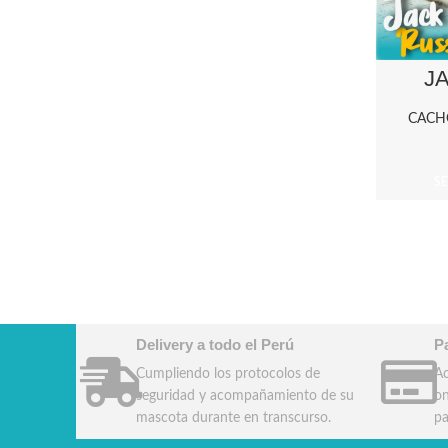
J
CACH
S
Delivery a todo el Perú
P
Cumpliendo los protocolos de
Ac
seguridad y acompañamiento de su
on
mascota durante en transcurso.
pa