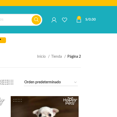
0
S/
0.00
Inicio
Tienda
Página 2