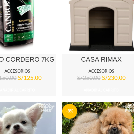
O CORDERO 7KG
CASA RIMAX
ACCESORIOS
ACCESORIOS
150.00
S/
125.00
S/
250.00
S/
230.00
AÑADIR AL CARRITO
AÑADIR AL CARRITO
-8%