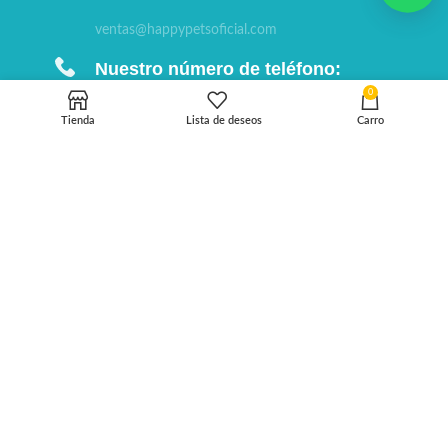
ventas@happypetsoficial.com
Nuestro número de teléfono:
0
(+51) 931 879 680
Tienda
Lista de deseos
Carro
Nuestra dirección:
Pachacamac