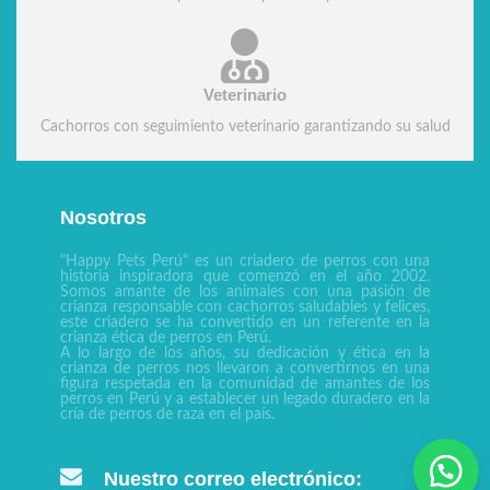
Veterinario
Cachorros con seguimiento veterinario garantizando su salud
Nosotros
"Happy Pets Perú" es un criadero de perros con una
historia inspiradora que comenzó en el año 2002.
Somos amante de los animales con una pasión de
crianza responsable con cachorros saludables y felices,
este criadero se ha convertido en un referente en la
crianza ética de perros en Perú.
A lo largo de los años, su dedicación y ética en la
crianza de perros nos llevaron a convertirnos en una
figura respetada en la comunidad de amantes de los
perros en Perú y a establecer un legado duradero en la
cría de perros de raza en el país.
Nuestro correo electrónico: