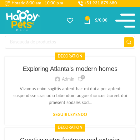
Horario 8:00 am - 10:00 p.m
+51 931 879 680
0
S/
0.00
DECORATION
Exploring Atlanta’s modern homes
0
Admin
Vivamus enim sagittis aptent hac mi dui a per aptent
suspendisse cras odio bibendum augue rhoncus laoreet dui
praesent sodales sod...
SEGUIR LEYENDO
DECORATION