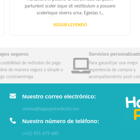
parturient sceler isque sit vestibulum a posuere
scelerisque viverra urna. Egestas t...
SEGUIR LEYENDO
agos seguros
Servicios personalizad
cesibilidad de métodos de pago
Para garantizar una mejor
line de manera segura y simple o
experiencia de compra y
go contraentrega
acompañamiento post-co
Nuestro correo electrónico:
ventas@happypetsoficial.com
Nuestro número de teléfono:
(+51) 931 879 680