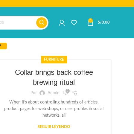
0
S/
0.00
FURNITURE
Collar brings back coffee
brewing ritual
0
Por
Admin
When it’s about controlling hundreds of articles,
product pages for web shops, or user profiles in social
networks, all
SEGUIR LEYENDO