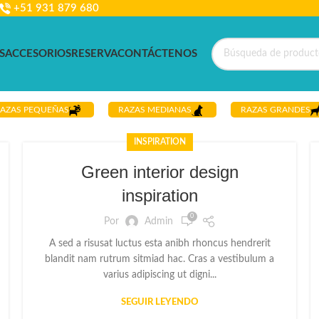
+51 931 879 680
S
ACCESORIOS
RESERVA
CONTÁCTENOS
AZAS PEQUEÑAS
RAZAS MEDIANAS
RAZAS GRANDES
INSPIRATION
Green interior design
inspiration
0
Por
Admin
A sed a risusat luctus esta anibh rhoncus hendrerit
blandit nam rutrum sitmiad hac. Cras a vestibulum a
varius adipiscing ut digni...
SEGUIR LEYENDO