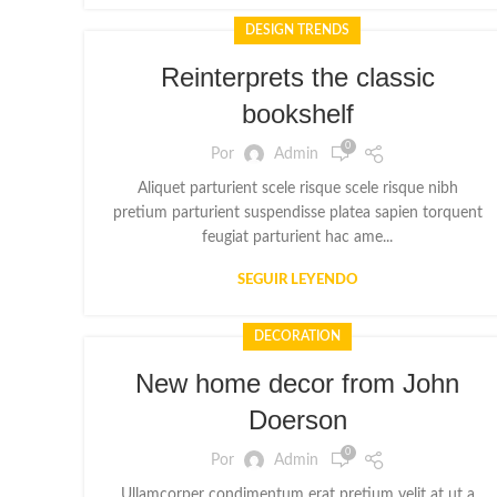
DESIGN TRENDS
Reinterprets the classic
bookshelf
0
Por
Admin
Aliquet parturient scele risque scele risque nibh
pretium parturient suspendisse platea sapien torquent
feugiat parturient hac ame...
SEGUIR LEYENDO
DECORATION
New home decor from John
Doerson
0
Por
Admin
Ullamcorper condimentum erat pretium velit at ut a