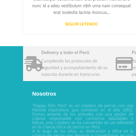
nunc id a adeu vestibulum nibh urna nam consequat
erat molestie lacinia rhoncus...
SEGUIR LEYENDO
Delivery a todo el Perú
P
Cumpliendo los protocolos de
Ac
seguridad y acompañamiento de su
on
mascota durante en transcurso.
pa
Nosotros
"Happy Pets Perú" es un criadero de perros con una
historia inspiradora que comenzó en el año 2002.
Somos amante de los animales con una pasión de
crianza responsable con cachorros saludables y
felices, este criadero se ha convertido en un referente
en la crianza ética de perros en Perú.
A lo largo de los años, su dedicación y ética en la
crianza de perros nos llevaron a convertirnos en una