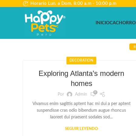
Horario Lun. a Dom. 8:00 a.m - 10:00 p.m
INICIO
CACHORRO
R
DECORATION
Exploring Atlanta’s modern
homes
0
Por
Admin
Vivamus enim sagittis aptent hac mi dui a per aptent
suspendisse cras odio bibendum augue rhoncus
laoreet dui praesent sodales sod...
SEGUIR LEYENDO