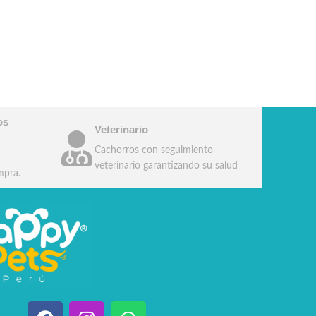
os
Veterinario
Cachorros con seguimiento
veterinario garantizando su salud
mpra.