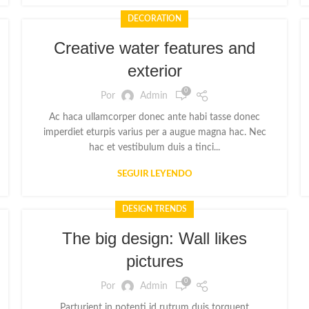
DECORATION
Creative water features and
exterior
0
Por
Admin
Ac haca ullamcorper donec ante habi tasse donec
imperdiet eturpis varius per a augue magna hac. Nec
hac et vestibulum duis a tinci...
SEGUIR LEYENDO
DESIGN TRENDS
The big design: Wall likes
pictures
0
Por
Admin
Parturient in potenti id rutrum duis torquent