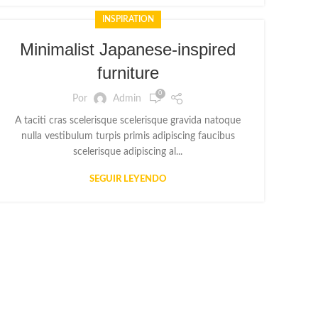
INSPIRATION
Minimalist Japanese-inspired
furniture
0
Por
Admin
A taciti cras scelerisque scelerisque gravida natoque
nulla vestibulum turpis primis adipiscing faucibus
scelerisque adipiscing al...
SEGUIR LEYENDO