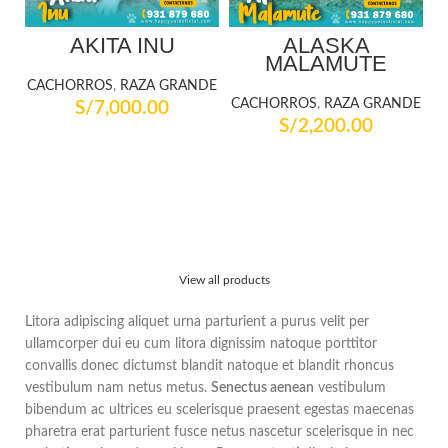
AKITA INU
ALASKA
MALAMUTE
CACHORROS
,
RAZA GRANDE
CACHORROS
,
RAZA GRANDE
S/
7,000.00
S/
2,200.00
SELECCIONAR OPCIONES
SELECCIONAR OPCIONES
View all products
Litora adipiscing aliquet urna parturient a purus velit per
ullamcorper dui eu cum litora dignissim natoque porttitor
convallis donec dictumst blandit natoque et blandit rhoncus
vestibulum nam netus metus.
Senectus aenean
vestibulum
bibendum ac ultrices eu scelerisque praesent egestas maecenas
pharetra erat parturient fusce netus nascetur scelerisque in nec