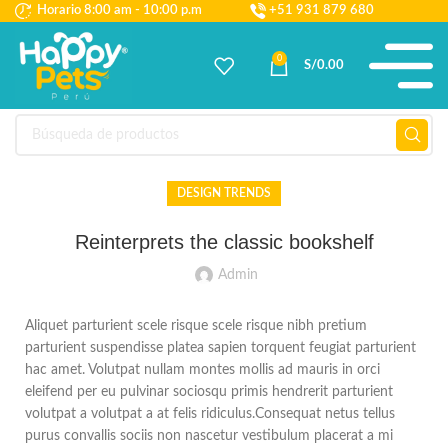
Horario 8:00 am - 10:00 p.m
+51 931 879 680
0
S/
0.00
DESIGN TRENDS
Reinterprets the classic bookshelf
Admin
Aliquet parturient scele risque scele risque nibh pretium
parturient suspendisse platea sapien torquent feugiat parturient
hac amet. Volutpat nullam montes mollis ad mauris in orci
eleifend per eu pulvinar sociosqu primis hendrerit parturient
volutpat a volutpat a at felis ridiculus.
Consequat netus tellus
purus convallis sociis non nascetur vestibulum placerat a mi