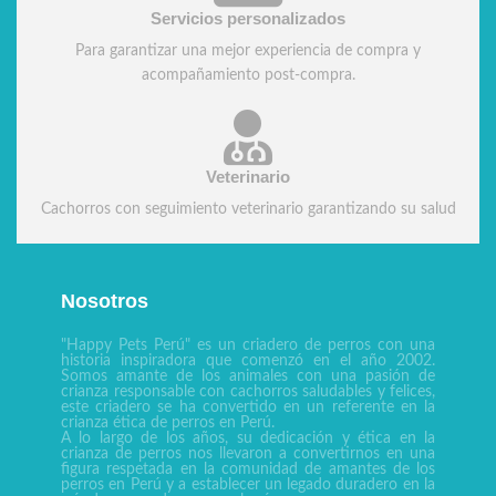
Servicios personalizados
Para garantizar una mejor experiencia de compra y
acompañamiento post-compra.
Veterinario
Cachorros con seguimiento veterinario garantizando su salud
Nosotros
"Happy Pets Perú" es un criadero de perros con una
historia inspiradora que comenzó en el año 2002.
Somos amante de los animales con una pasión de
crianza responsable con cachorros saludables y felices,
este criadero se ha convertido en un referente en la
crianza ética de perros en Perú.
A lo largo de los años, su dedicación y ética en la
crianza de perros nos llevaron a convertirnos en una
figura respetada en la comunidad de amantes de los
perros en Perú y a establecer un legado duradero en la